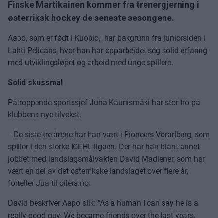
Finske Martikainen kommer fra trenergjerning i
østerriksk hockey de seneste sesongene.
Aapo, som er født i Kuopio, har bakgrunn fra juniorsiden i
Lahti Pelicans, hvor han har opparbeidet seg solid erfaring
med utviklingsløpet og arbeid med unge spillere.
Solid skussmål
Påtroppende sportssjef Juha Kaunismäki har stor tro på
klubbens nye tilvekst.
- De siste tre årene har han vært i Pioneers Vorarlberg, som
spiller i den sterke ICEHL-ligaen. Der har han blant annet
jobbet med landslagsmålvakten David Madlener, som har
vært en del av det østerrikske landslaget over flere år,
forteller Jua til oilers.no.
David beskriver Aapo slik: "As a human I can say he is a
really good guy. We became friends over the last years,