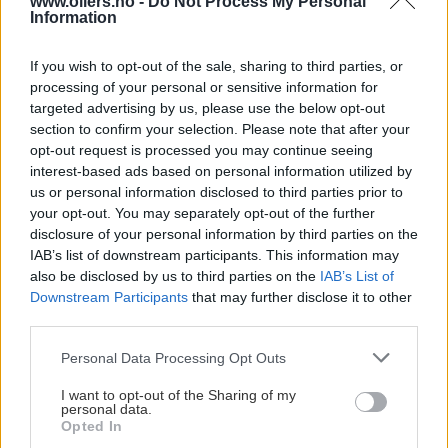
www.oilers.no -
Do Not Process My Personal
Information
If you wish to opt-out of the sale, sharing to third parties, or
processing of your personal or sensitive information for
targeted advertising by us, please use the below opt-out
Alexander Henningsen
section to confirm your selection. Please note that after your
Bredden i Oilersfamilien betyr mye for Stena Recycling, som
opt-out request is processed you may continue seeing
selvsagt også pryder drakten til Oilers Kvinner i Sparebank1
interest-based ads based on personal information utilized by
ØSTLANDET-ligaen. Her et glimt fra gulljentenes finalehelg i
us or personal information disclosed to third parties prior to
your opt-out. You may separately opt-out of the further
Furuset Forum forrige vår.
disclosure of your personal information by third parties on the
Et samarbeid som omfatter hele klubben
IAB’s list of downstream participants. This information may
also be disclosed by us to third parties on the
IAB’s List of
Stena Recycling vil fortsette å være synlig rundt både
Downstream Participants
that may further disclose it to other
third parties.
herrelaget og kvinnelaget. For oss er dette et viktig signal
om at utviklingen av hele klubben verdsettes. Vi har alltid
Please note that this website/app uses one or more Google
Personal Data Processing Opt Outs
ambisjoner, både sportslig, organisatorisk og kommersielt.
services and may gather and store information including but
not limited to your visit or usage behaviour. You may click to
I want to opt-out of the Sharing of my
Derfor er det gledelig å ha en hovedpartner som ser verdien
personal data.
grant or deny consent to Google and its third-party tags to
og ønsker å støtte opp på alle områder.
Opted In
use your data for below specified purposes in below Google