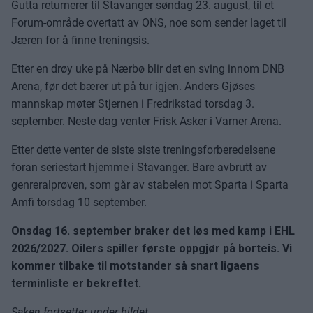
Gutta returnerer til Stavanger søndag 23. august, til et
Forum-område overtatt av ONS, noe som sender laget til
Jæren for å finne treningsis.
Etter en drøy uke på Nærbø blir det en sving innom DNB
Arena, før det bærer ut på tur igjen. Anders Gjøses
mannskap møter Stjernen i Fredrikstad torsdag 3.
september. Neste dag venter Frisk Asker i Varner Arena.
Etter dette venter de siste siste treningsforberedelsene
foran seriestart hjemme i Stavanger. Bare avbrutt av
genreralprøven, som går av stabelen mot Sparta i Sparta
Amfi torsdag 10 september.
Onsdag 16. september braker det løs med kamp i EHL
2026/2027. Oilers spiller første oppgjør på borteis. Vi
kommer tilbake til motstander så snart ligaens
terminliste er bekreftet.
Saken fortsetter under bildet.