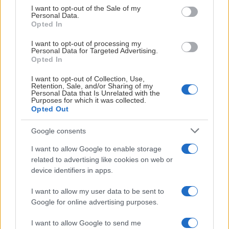
consent section.
- Vi har store ambisjoner om å utvikle hele klubben. Derfor
I want to opt-out of the Sale of my
Personal Data.
er vi takknemlige for at Stena Recycling ser verdien av
Opted In
både herre- og kvinnesatsingen vår. Dette er en avtale som
I want to opt-out of processing my
bidrar til å styrke fundamentet for videre vekst i hele
Personal Data for Targeted Advertising.
organisasjonen, sier Terje Haukali.
Opted In
I want to opt-out of Collection, Use,
Felles fokus på utvikling og ansvar
Retention, Sale, and/or Sharing of my
Personal Data that Is Unrelated with the
Selv om Stavanger Oilers og Stena Recycling opererer i
Purposes for which it was collected.
Opted Out
ulike bransjer, deler begge flere viktige verdier. Begge jobber
langsiktig. Begge er opptatt av utvikling. Og begge tror på
Google consents
betydningen av å ta ansvar for fremtiden.
Gjennom
I want to allow Google to enable storage
samarbeidet ønsker partene å fortsette å skape verdi for
related to advertising like cookies on web or
supportere, partnere, ansatte og lokalsamfunnet rundt
device identifiers in apps.
klubben.
I want to allow my user data to be sent to
- De beste partnerskapene handler ikke om logoer eller
Google for online advertising purposes.
reklameflater. De handler om mennesker, relasjoner og
I want to allow Google to send me
felles mål. Det er nettopp derfor vi er så glade for at Stena