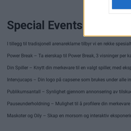
Special Events – Unike
I tillegg til tradisjonell arenareklame tilbyr vi en rekke s
Power Break – Ta eierskap til Power Break, 3 visninger per 
Din Spiller – Knytt din merkevare til en valgt spiller, med ek
Intervjucaps – Din logo på capsene som brukes under alle int
Publikumsantall – Synlighet gjennom annonsering av tilskuer
Pauseunderholdning – Mulighet til å profilere din merkevare 
Maskoter og Oily – Skap en morsom og interaktiv eksponeri