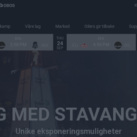
K
 kamp
Våre lag
Marked
Oilers gir tilbake
Sup
THU
EHL
EHL
24
2:00 PM
4:30 PM
NID
STJ
OIL
ngsmuligheter
SEP
IG MED STAVANG
Unike eksponeringsmuligheter