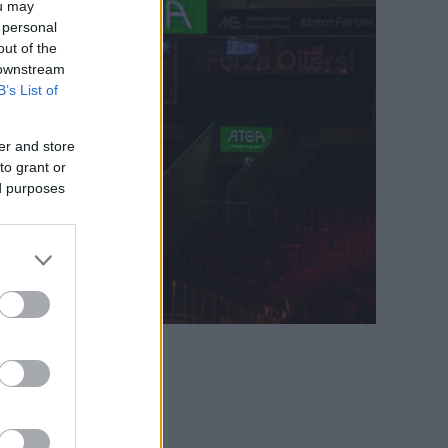
ou may
 personal
out of the
 downstream
B’s List of
er and store
to grant or
ed purposes