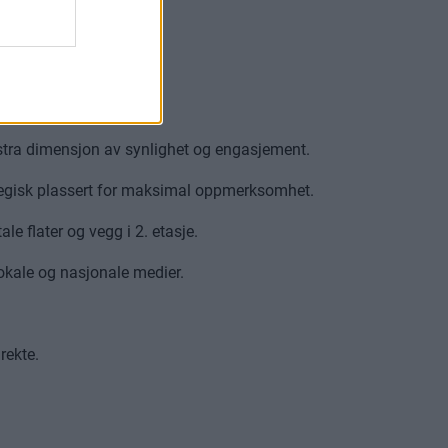
ekstra dimensjon av synlighet og engasjement.
ategisk plassert for maksimal oppmerksomhet.
le flater og vegg i 2. etasje.
lokale og nasjonale medier.
rekte.