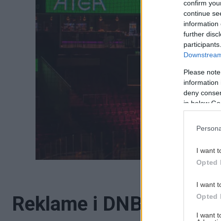
confirm you
continue se
information 
further disc
participants
Downstream 
Please note
information 
deny consent
in below Go
Persona
I want t
Opted 
I want t
Opted 
Reklame i DNB Arena
I want 