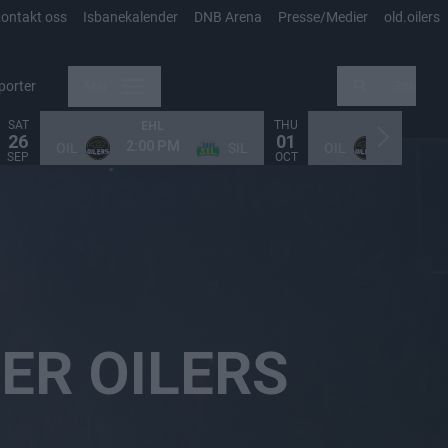
ontakt oss
Isbanekalender
DNB Arena
Presse/Medier
old.oilers
porter
Mer
Søk
SAT
THU
EHL
EHL
26
01
2:00 PM
4:00 PM
OIL
SIL
OIL
SEP
OCT
ER OILERS