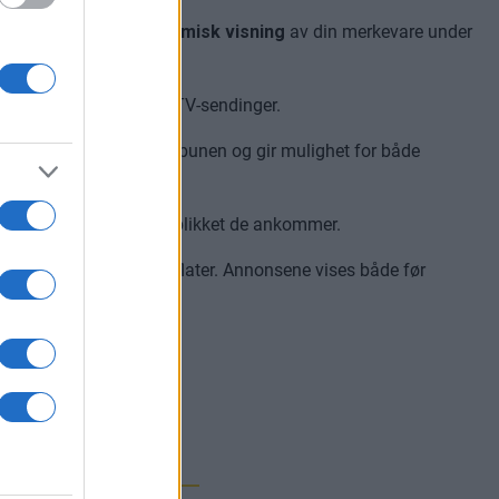
y synlighet
og en
dynamisk visning
av din merkevare under
ublikum i hallen og på TV-sendinger.
 synlighet over hele tribunen og gir mulighet for både
når publikum fra det øyeblikket de ankommer.
m hele arenaens digitale flater. Annonsene vises både før