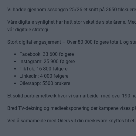
Vi hadde gjennom sesongen 25/26 et snitt på 3650 tilskuer
Våre digitale synlighet har hatt stor vekst de siste årene. Me
vår digitale strategi.
Stort digital engasjement – Over 80 000 følgere totalt, og st
Facebook: 33 600 følgere
Instagram: 25 900 følgere
TikTok: 16 800 følgere
LinkedIn: 4 000 følgere
Oilersapp: 5500 brukere
Et solid partnernettverk hvor vi samarbeider med over 190 næ
Bred TV-dekning og medieeksponering der kampene vises p
Ved å samarbeide med Oilers vil din merkevare knyttes til et