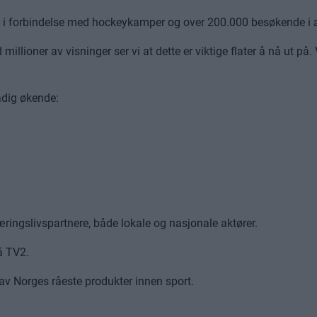
e i forbindelse med hockeykamper og over 200.000 besøkende i a
d millioner av visninger ser vi at dette er viktige flater å nå ut
adig økende:
ringslivspartnere, både lokale og nasjonale aktører.
å TV2.
 av Norges råeste produkter innen sport.