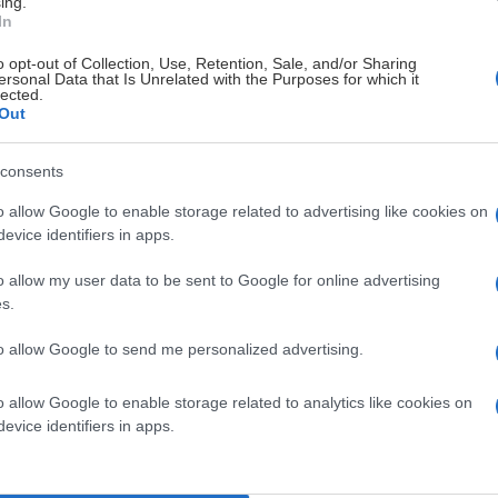
ing.
In
e moderne LED-skjermer og digitale løsninger. LED-reklame gir
hø
o opt-out of Collection, Use, Retention, Sale, and/or Sharing
ersonal Data that Is Unrelated with the Purposes for which it
lected.
r på hver side av arenaen gir din bedrift bred eksponering til p
Out
ter (168 m² totalt), er mittpunktet i arenaen. Den gir maksimal
consents
o allow Google to enable storage related to advertising like cookies on
assert ved alle innganger til arenaen sikrer at budskapet ditt 
evice identifiers in apps.
rnativer, fra eksponering på én kortside til full synlighet gjenno
o allow my user data to be sent to Google for online advertising
s.
to allow Google to send me personalized advertising.
Pris for arenareklame ved forespørsel
o allow Google to enable storage related to analytics like cookies on
evice identifiers in apps.