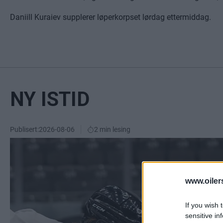
Daniill Kuraiev supplerer løperkorpset lørdag ettermiddag.
NY ISTID
Publisert:
2026-08-06
2 min lesing
www.oiler
If you wish 
sensitive in