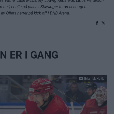
lias Vatne, Case McCarthy, Ludvig Rensfeldt, Linus Petterson,
ner) er alle på plass i Stavanger foran sesongen
v Oilers herrer på kick-off i DNB Arena,
 ER I GANG
Brian McHattie