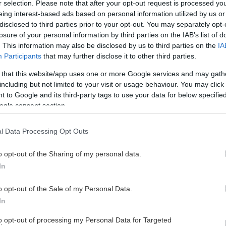
r selection. Please note that after your opt-out request is processed y
eing interest-based ads based on personal information utilized by us or
disclosed to third parties prior to your opt-out. You may separately opt-
losure of your personal information by third parties on the IAB’s list of
. This information may also be disclosed by us to third parties on the
IA
Participants
that may further disclose it to other third parties.
 that this website/app uses one or more Google services and may gath
including but not limited to your visit or usage behaviour. You may click 
 to Google and its third-party tags to use your data for below specifi
ogle consent section.
l Data Processing Opt Outs
o opt-out of the Sharing of my personal data.
In
sesongen 2026/2027. Flatene i Ishockeybyen
mrådet denne sensommeren, men det trenes
o opt-out of the Sale of my Personal Data.
 seg slutten av sin første oppkjøringsuke på is.
In
ret og reiser til kontinentet for trening og kamper.
to opt-out of processing my Personal Data for Targeted