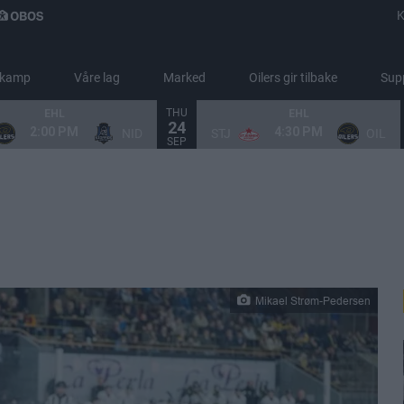
K
 kamp
Våre lag
Marked
Oilers gir tilbake
Sup
THU
EHL
EHL
24
2:00 PM
4:30 PM
NID
STJ
OIL
SEP
Mikael Strøm-Pedersen