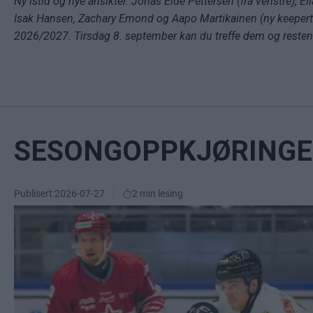
Ny istid og nye ansikter. Jonas Eide Pettersen (fra venstre), E
Isak Hansen, Zachary Emond og Aapo Martikainen (ny keepertre
2026/2027. Tirsdag 8. september kan du treffe dem og resten a
SESONGOPPKJØRINGEN
Publisert:
2026-07-27
2 min lesing