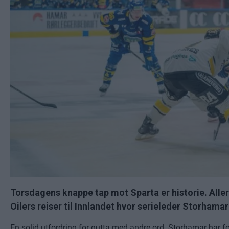
Torsdagens knappe tap mot Sparta er historie. All
Oilers reiser til Innlandet hvor serieleder Storhamar 
En solid utfordring for gutta med andre ord. Storhamar har fo