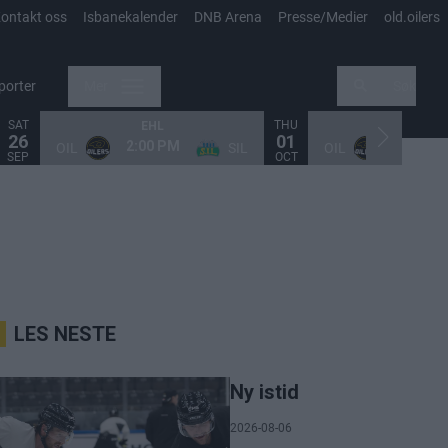
ontakt oss
Isbanekalender
DNB Arena
Presse/Medier
old.oilers
porter
Mer
Søk
SAT
THU
EHL
EHL
26
01
2:00 PM
4:00 PM
OIL
SIL
OIL
SEP
OCT
LES NESTE
Ny istid
2026-08-06