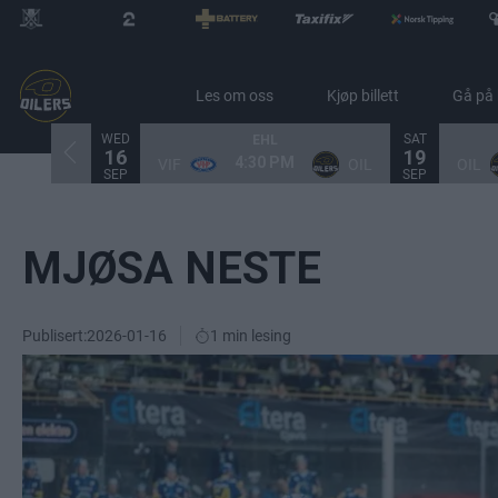
Les om oss
Kjøp billett
Gå på
WED
SAT
EHL
16
19
4:30 PM
VIF
OIL
OIL
SEP
SEP
MJØSA NESTE
Publisert:
2026-01-16
1 min lesing