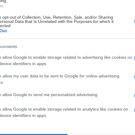
ing.
In
o opt-out of Collection, Use, Retention, Sale, and/or Sharing
det. Årene med oljemesse Stavanger gjør selvsagt ikke
ersonal Data that Is Unrelated with the Purposes for which it
lected.
L, mot Nidaros lørdag 19. september, for endelig å se gutta
Out
tre dager før.
consents
d tradisjon i Oilersfamilien.
o allow Google to enable storage related to advertising like cookies on
evice identifiers in apps.
. Da inviterer vi til kick-off for publikum i DNB Arena. Som
o allow my user data to be sent to Google for online advertising
r de yngste og Meet&Greet med spillersigneringer. Gratis og
s.
to allow Google to send me personalized advertising.
når dagen nærmer seg.
o allow Google to enable storage related to analytics like cookies on
evice identifiers in apps.