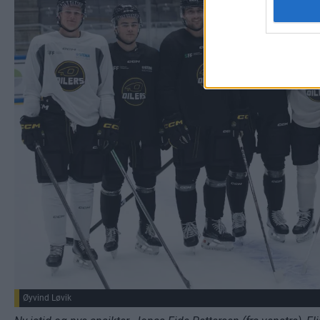
Øyvind Løvik