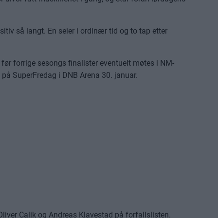
iv så langt. En seier i ordinær tid og to tap etter
ør forrige sesongs finalister eventuelt møtes i NM-
en på SuperFredag i DNB Arena 30. januar.
.
Oliver Calik og Andreas Klavestad på forfallslisten.