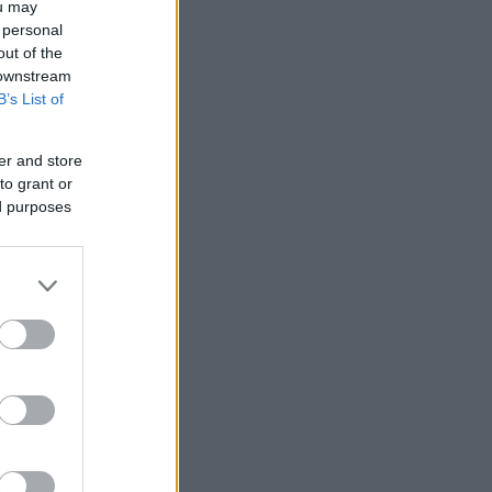
ou may
 personal
out of the
 downstream
B’s List of
er and store
to grant or
ed purposes