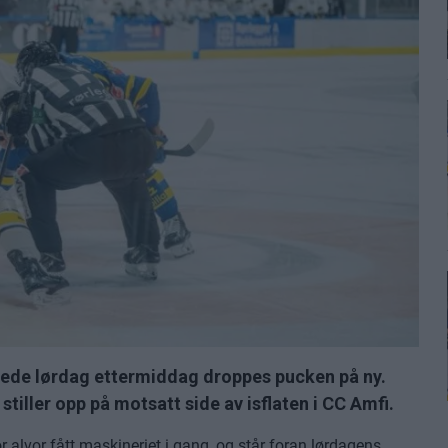
erede lørdag ettermiddag droppes pucken på ny.
stiller opp på motsatt side av isflaten i CC Amfi.
r alvor fått maskineriet i gang, og står foran lørdagens