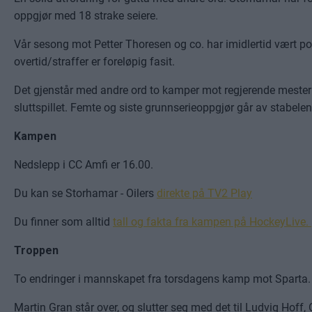
oppgjør med 18 strake seiere.
Vår sesong mot Petter Thoresen og co. har imidlertid vært posit
overtid/straffer er foreløpig fasit.
Det gjenstår med andre ord to kamper mot regjerende mester f
sluttspillet. Femte og siste grunnserieoppgjør går av stabel
Kampen
Nedslepp i CC Amfi er 16.00.
Du kan se Storhamar - Oilers
direkte på TV2 Play
Du finner som alltid
tall og fakta fra kampen på HockeyLive.
Troppen
To endringer i mannskapet fra torsdagens kamp mot Sparta
Martin Gran står over, og slutter seg med det til Ludvig Hoff, 