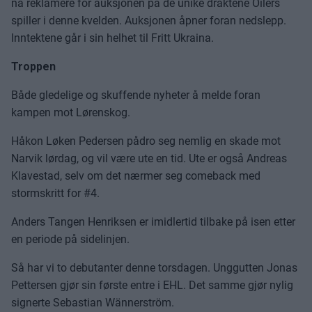
nå reklamere for auksjonen på de unike draktene Oilers
spiller i denne kvelden. Auksjonen åpner foran nedslepp.
Inntektene går i sin helhet til Fritt Ukraina.
Troppen
Både gledelige og skuffende nyheter å melde foran
kampen mot Lørenskog.
Håkon Løken Pedersen pådro seg nemlig en skade mot
Narvik lørdag, og vil være ute en tid. Ute er også Andreas
Klavestad, selv om det nærmer seg comeback med
stormskritt for #4.
Anders Tangen Henriksen er imidlertid tilbake på isen etter
en periode på sidelinjen.
Så har vi to debutanter denne torsdagen. Unggutten Jonas
Pettersen gjør sin første entre i EHL. Det samme gjør nylig
signerte Sebastian Wännerström.