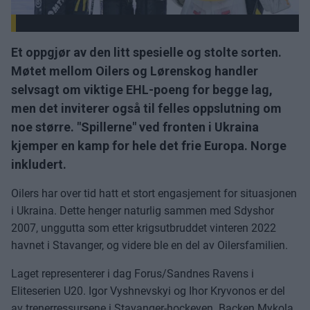
Et oppgjør av den litt spesielle og stolte sorten.
Møtet mellom Oilers og Lørenskog handler
selvsagt om viktige EHL-poeng for begge lag,
men det inviterer også til felles oppslutning om
noe større. "Spillerne" ved fronten i Ukraina
kjemper en kamp for hele det frie Europa. Norge
inkludert.
Oilers har over tid hatt et stort engasjement for situasjonen
i Ukraina. Dette henger naturlig sammen med Sdyshor
2007, unggutta som etter krigsutbruddet vinteren 2022
havnet i Stavanger, og videre ble en del av Oilersfamilien.
Laget representerer i dag Forus/Sandnes Ravens i
Eliteserien U20. Igor Vyshnevskyi og Ihor Kryvonos er del
av trenerressursene i Stavanger-hockeyen. Backen Mykola