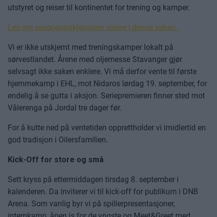
utstyret og reiser til kontinentet for trening og kamper.
Les om sesongoppkjøringen videre i denne saken.
Vi er ikke utskjemt med treningskamper lokalt på
sørvestlandet. Årene med oljemesse Stavanger gjør
selvsagt ikke saken enklere. Vi må derfor vente til første
hjemmekamp i EHL, mot Nidaros lørdag 19. september, for
endelig å se gutta i aksjon. Seriepremieren finner sted mot
Vålerenga på Jordal tre dager før.
For å kutte ned på ventetiden opprettholder vi imidlertid en
god tradisjon i Oilersfamilien.
Kick-Off for store og små
Sett kryss på ettermiddagen tirsdag 8. september i
kalenderen. Da inviterer vi til kick-off for publikum i DNB
Arena. Som vanlig byr vi på spillerpresentasjoner,
internkamp, åpen is for de yngste og Meet&Greet med