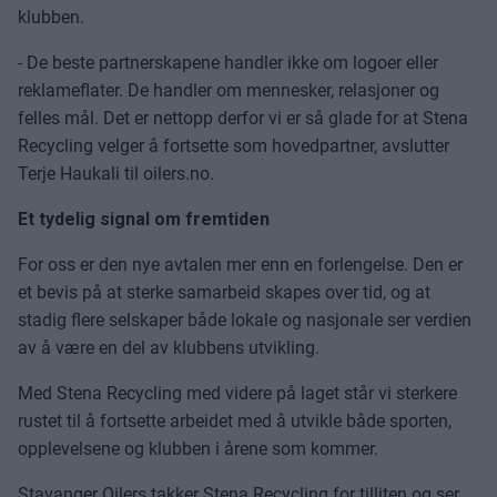
klubben.
- De beste partnerskapene handler ikke om logoer eller
reklameflater. De handler om mennesker, relasjoner og
felles mål. Det er nettopp derfor vi er så glade for at Stena
Recycling velger å fortsette som hovedpartner, avslutter
Terje Haukali til oilers.no.
Et tydelig signal om fremtiden
For oss er den nye avtalen mer enn en forlengelse. Den er
et bevis på at sterke samarbeid skapes over tid, og at
stadig flere selskaper både lokale og nasjonale ser verdien
av å være en del av klubbens utvikling.
Med Stena Recycling med videre på laget står vi sterkere
rustet til å fortsette arbeidet med å utvikle både sporten,
opplevelsene og klubben i årene som kommer.
Stavanger Oilers takker Stena Recycling for tilliten og ser