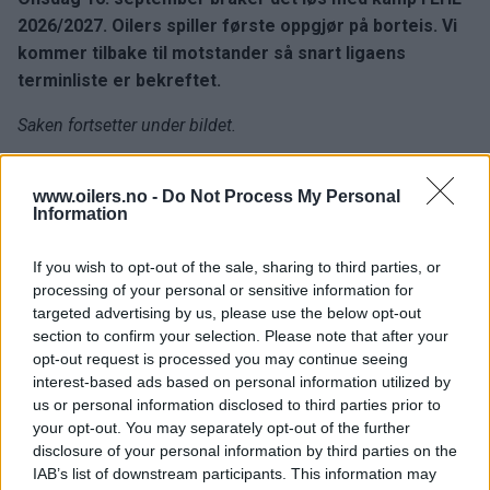
2026/2027. Oilers spiller første oppgjør på borteis. Vi
kommer tilbake til motstander så snart ligaens
terminliste er bekreftet.
Saken fortsetter under bildet.
www.oilers.no -
Do Not Process My Personal
Information
If you wish to opt-out of the sale, sharing to third parties, or
processing of your personal or sensitive information for
targeted advertising by us, please use the below opt-out
section to confirm your selection. Please note that after your
opt-out request is processed you may continue seeing
interest-based ads based on personal information utilized by
us or personal information disclosed to third parties prior to
your opt-out. You may separately opt-out of the further
oilers.no
disclosure of your personal information by third parties on the
IAB’s list of downstream participants. This information may
Oilers gjør unna generalprøven foran ny sesong i Sparta