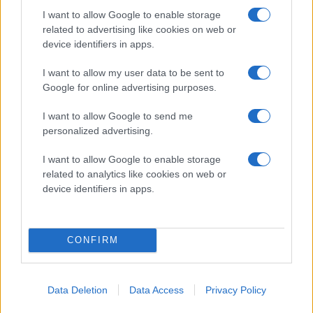
- Torsdag 10. september 18:30.
Sparta - Oilers. Sparta
I want to allow Google to enable storage
Amfi.
related to advertising like cookies on web or
device identifiers in apps.
I want to allow my user data to be sent to
Google for online advertising purposes.
I want to allow Google to send me
STENA RECYCLING FORLENGER SOM
personalized advertising.
HOVEDPARTNER
I want to allow Google to enable storage
related to analytics like cookies on web or
Publisert:
2026-06-30
3 min lesing
device identifiers in apps.
Brian McHattie
CONFIRM
Data Deletion
Data Access
Privacy Policy