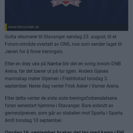
www.hkmzvolen.sk
Gutta returnerer til Stavanger søndag 23. august, til et
Forum-område overtatt av ONS, noe som sender laget til
Jæren for å finne treningsis.
Etter en drøy uke på Nærbø blir det en sving innom DNB
Arena, før det bærer ut på tur igjen. Anders Gjøses
mannskap møter Stjernen i Fredrikstad torsdag 3.
september. Neste dag venter Frisk Asker i Varner Arena.
Etter dette venter de siste siste treningsforberedelsene
foran seriestart hjemme i Stavanger. Bare avbrutt av
genreralprøven, som går av stabelen mot Sparta i Sparta
Amfi torsdag 10 september.
Onsdag 16. september braker det løs med kamp i EHL