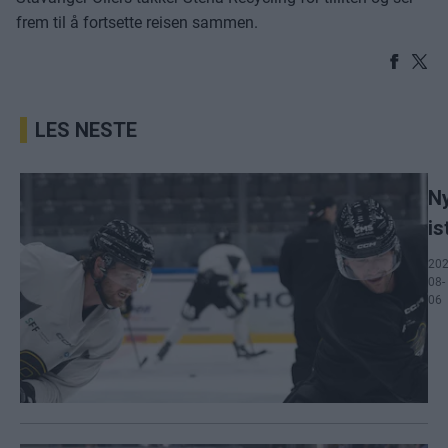
frem til å fortsette reisen sammen.
LES NESTE
N
is
202
08-
06