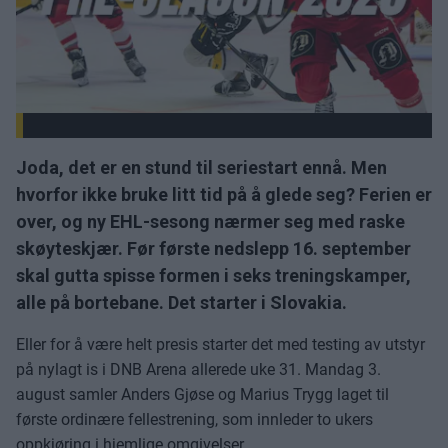
Joda, det er en stund til seriestart ennå. Men
hvorfor ikke bruke litt tid på å glede seg? Ferien er
over, og ny EHL-sesong nærmer seg med raske
skøyteskjær. Før første nedslepp 16. september
skal gutta spisse formen i seks treningskamper,
alle på bortebane. Det starter i Slovakia.
Eller for å være helt presis starter det med testing av utstyr
på nylagt is i DNB Arena allerede uke 31. Mandag 3.
august samler Anders Gjøse og Marius Trygg laget til
første ordinære fellestrening, som innleder to ukers
oppkjøring i hjemlige omgivelser.