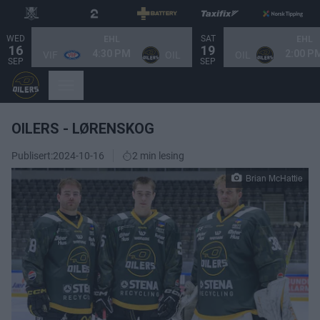
WED
SAT
EHL
EHL
16
19
4:30 PM
2:00 P
VIF
OIL
OIL
SEP
SEP
OILERS - LØRENSKOG
Publisert:
2024-10-16
2 min lesing
Brian McHattie